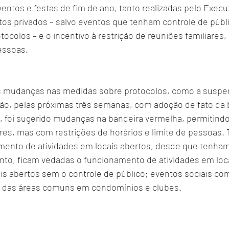
ntos e festas de fim de ano, tanto realizadas pelo Execut
s privados – salvo eventos que tenham controle de públi
colos – e o incentivo à restrição de reuniões familiares, 
essoas.
 mudanças nas medidas sobre protocolos, como a suspe
ão, pelas próximas três semanas, com adoção de fato da 
, foi sugerido mudanças na bandeira vermelha, permitindo
res, mas com restrições de horários e limite de pessoas. 
mento de atividades em locais abertos, desde que tenham
to, ficam vedadas o funcionamento de atividades em loca
s abertos sem o controle de público; eventos sociais c
o das áreas comuns em condomínios e clubes.