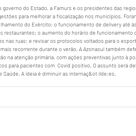
o governo do Estado, a Famurs e os presidentes das regio
estões para melhorar a fiscalização nos municípios. Fora
ulhamento do Exército; o funcionamento de delivery até à
os restaurantes; o aumento do horário de funcionamento d
s nas ruas; e revisar os protocolos voltados para o esport
er mais recorrente durante o verão. A Azonasul também de
ão na atenção primária, com ações preventivas junto à po
cos para pacientes com  Covid positivo. O assunto será de
e Saúde. A ideia é diminuir as internaç&ot ilde;es.