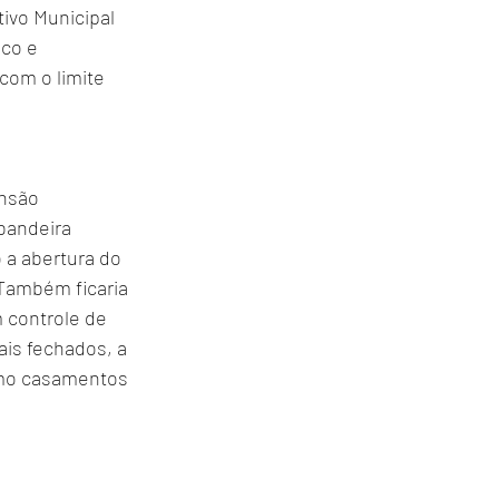
ivo Municipal 
co e 
com o limite 
nsão 
bandeira 
 a abertura do 
Também ficaria 
 controle de 
is fechados, a 
omo casamentos 