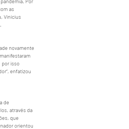
 pandemia. Por 
com as 
 Vinicius 
. 
idade novamente 
 manifestaram 
por isso 
r”, enfatizou 
a de 
os, através da 
ões, que 
rnador orientou 