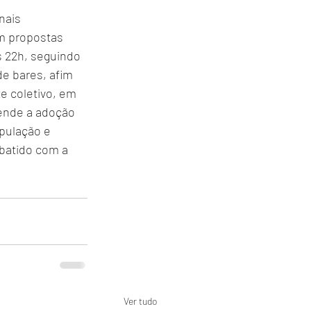
nais 
m propostas 
s 22h, seguindo 
e bares, afim 
e coletivo, em 
fende a adoção 
pulação e 
batido com a 
Ver tudo