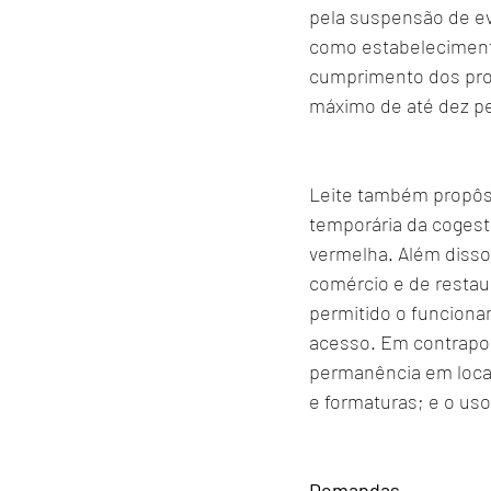
pela suspensão de eve
como estabelecimento
cumprimento dos proto
máximo de até dez p
Leite também propôs
temporária da cogest
vermelha. Além disso
comércio e de restau
permitido o funciona
acesso. Em contrapon
permanência em locai
e formaturas; e o us
Demandas