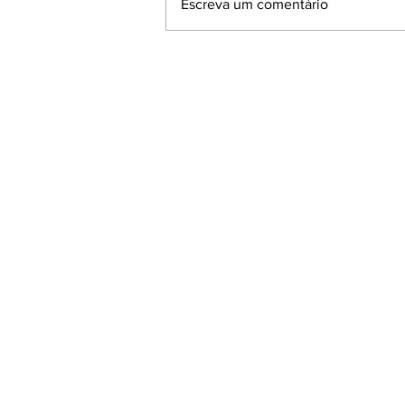
Escreva um comentário
CONSTRUÇÃO CIVIL
MOVIMENTA R$ 667 MILHÕES
E REFORÇA PROTAGONISMO
NA ECONOMIA REGIONAL.
Rua Andrade Neves, 2077 - 6
Centro - Pelotas - Rio Grande 
Cep: 96020-080
Fone/Fax:
(53) 3272.3842
Email:
azonasul@terra.com.b