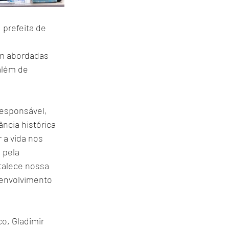
 prefeita de 
m abordadas 
além de 
responsável, 
ncia histórica 
 a vida nos 
 pela 
talece nossa 
senvolvimento 
o, Gladimir 