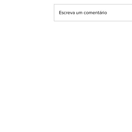
Escreva um comentário
CONSTRUÇÃO CIVIL
MOVIMENTA R$ 667 MILHÕES
E REFORÇA PROTAGONISMO
NA ECONOMIA REGIONAL.
Rua Andrade Neves, 2077 - 6
Centro - Pelotas - Rio Grande 
Cep: 96020-080
Fone/Fax:
(53) 3272.3842
Email:
azonasul@terra.com.b