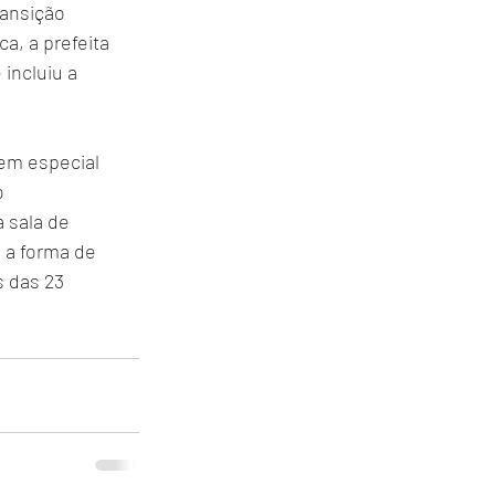
ansição 
a, a prefeita 
incluiu a 
em especial 
o 
 sala de 
 a forma de 
 das 23 