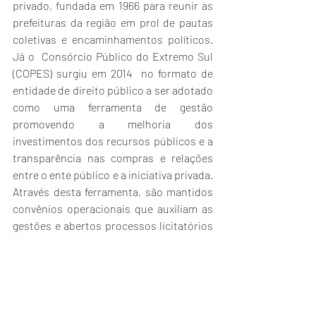
privado, fundada em 1966 para reunir as 
prefeituras da região em prol de pautas 
coletivas e encaminhamentos políticos. 
Já o  Consórcio Público do Extremo Sul 
(COPES) surgiu em 2014  no formato de 
entidade de direito público a ser adotado 
como uma ferramenta de gestão 
promovendo a melhoria dos 
investimentos dos recursos públicos e a 
transparência nas compras e relações 
entre o ente público e a iniciativa privada. 
Através desta ferramenta, são mantidos 
convênios operacionais que auxiliam as 
gestões e abertos processos licitatórios 
para compras públicas cole tivas dos 
mais variados tipos de produtos e 
serviços inerentes às gestões públicas 
municipais.  
Notícias