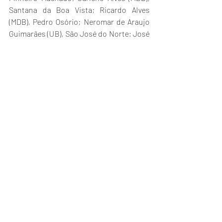
Santana da Boa Vista; Ricardo Alves 
(MDB), Pedro Osório; Neromar de Araujo 
Guimarães (UB), São José do Norte; José 
Flavio Vieira (PP), Cerrito; Juliano 
Hobuss Buchweitz (PP), Arroio do Padre; 
Fernando Marroni (PT), Pelotas; Ivan 
Scherdin (PP), Turuçu e Darlene Torrada 
Pereira (PT), Rio Grande.
Notícias
Posts Relacionados
Ver tudo