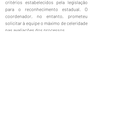
critérios estabelecidos pela legislação 
para o reconhecimento estadual. O 
coordenador, no entanto, prometeu 
solicitar à equipe o máximo de celeridade 
nas avaliações dos processos.
Notícias
Posts Relacionados
Ver tudo