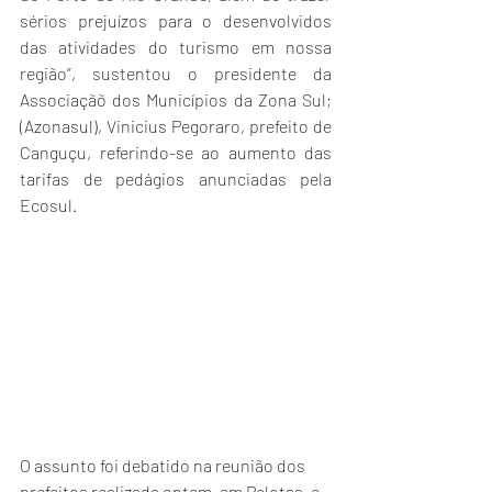
sérios prejuízos para o desenvolvidos 
das atividades do turismo em nossa 
região”, sustentou o presidente da 
Associaçãõ dos Municípios da Zona Sul; 
(Azonasul), Vinicius Pegoraro, prefeito de 
Canguçu, referindo-se ao aumento das 
tarifas de pedágios anunciadas pela 
Ecosul.
O assunto foi debatido na reunião dos 
prefeitos realizada ontem, em Pelotas, e 