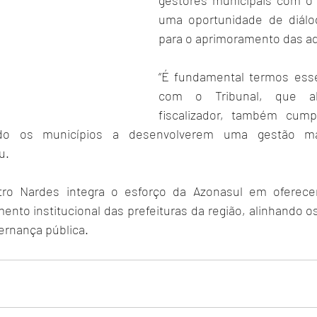
gestores municipais com o 
uma oportunidade de diálog
para o aprimoramento das a
“É fundamental termos esse
com o Tribunal, que a
fiscalizador, também cum
ndo os municípios a desenvolverem uma gestão mai
u.
tro Nardes integra o esforço da Azonasul em oferecer
ento institucional das prefeituras da região, alinhando o
ernança pública.