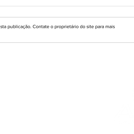
ta publicação. Contate o proprietário do site para mais
ANTT SINALIZA POSSÍVEL
PREF
ADIAMENTO DO LEILÃO .
MARC
º Andar
do Sul - Brasil
r