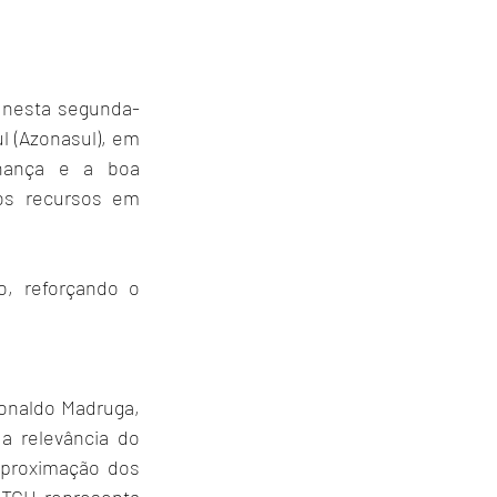
u nesta segunda-
l (Azonasul), em 
nança e a boa 
os recursos em 
, reforçando o 
onaldo Madruga, 
 a relevância do 
proximação dos 