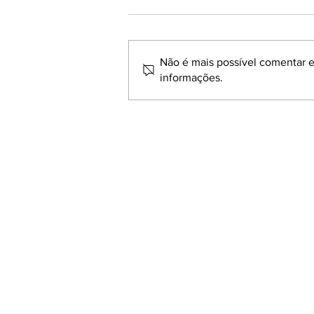
Não é mais possível comentar es
informações.
AZONASUL PROPÕE MOÇÃO
DE APOIO À SECURITIZAÇÃO
DAS DÍVIDAS RURAIS.
Rua Andrade Neves, 2077 - 6
Centro - Pelotas - Rio Grande 
Cep: 96020-080
Fone/Fax:
(53) 3272.3842
Email:
azonasul@terra.com.b