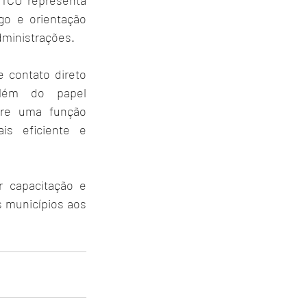
TCU representa 
o e orientação 
dministrações.
 contato direto 
lém do papel 
pre uma função 
s eficiente e 
 capacitação e 
s municípios aos 