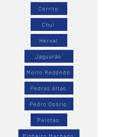
Cerrito
Chuí
Herval
Jaguarão
Morro Redondo
Pedras Altas
Pedro Osório
Pelotas
Pinheiro Machado