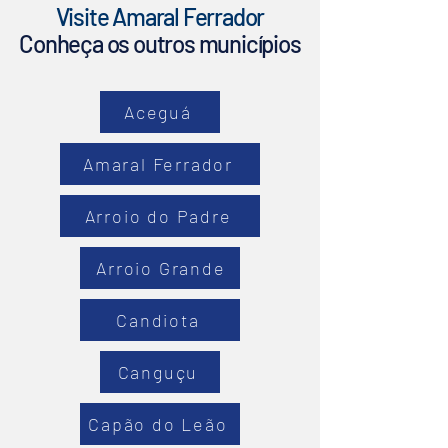
Visite
Amaral Ferrador
Conheça os outros municípios
Aceguá
Amaral Ferrador
Arroio do Padre
Arroio Grande
Candiota
Canguçu
Capão do Leão