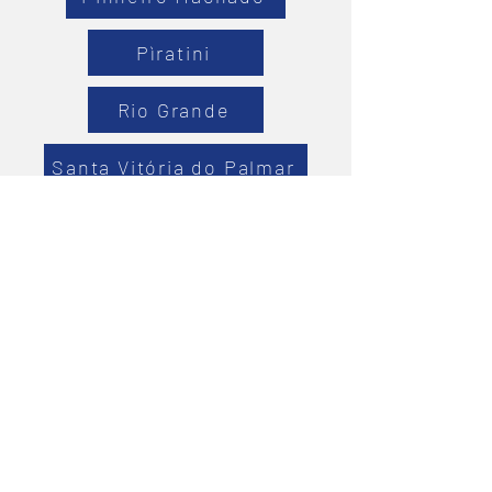
Pìratini
Rio Grande
Santa Vitória do Palmar
Santana da Boa Vista
São José do Norte
São Lourenço do Sul
Turuçu