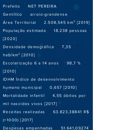
Prefeito NET PEREIRA
Gentílico arroio-grandense
Área Territorial 2.508,545 km² [2019]
População estimada 18.238 pessoas
[2020]
Densidade demográfica 7,35
hab/km² [2010]
Escolarização 6 a 14 anos 98,7 %
[2010]
IDHM Índice de desenvolvimento
humano municipal 0,657 [2010]
Mortalidade infantil 4,55 óbitos por
mil nascidos vivos [2017]
Receitas realizadas 63.823,38841 R$
(×1000) [2017]
Despesas empenhadas 51.641,09274