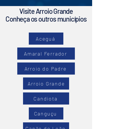
Visite Arroio Grande
Conheça os outros municípios
Aceguá
Amaral Ferrador
Arroio do Padre
Arroio Grande
Candiota
Canguçu
Capão do Leão