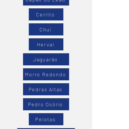
Cerrito
Chuí
Herval
Jaguarão
Morro Redondo
Pedras Altas
Pedro Osório
Pelotas