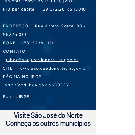
66.830,98853 R$ (×1000) [2017]
PIB per capita 29.672,28 R$ [2018]
ENDEREÇO Rua Álvaro Costa,
30 -
96225-000
FONE
(53) 3238-1121
CONTATO
gabex@saojosedonorte.rs.gov.br
SITE
www.saojosedonorte.rs.gov.br
PÁGINA NO IBGE
http://cod.ibge.gov.br/233CY
Fonte: IBGE
Visite São José do Norte
Conheça os outros municípios