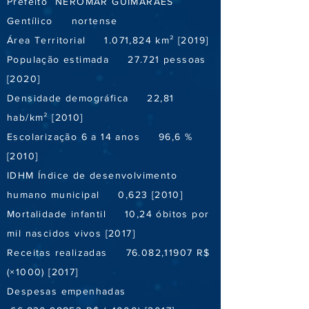
Prefeito NEROMAR GUIMARÃES
Gentílico nortense
Área Territorial 1.071,824 km² [2019]
População estimada 27.721 pessoas
[2020]
Densidade demográfica 22,81
hab/km² [2010]
Escolarização 6 a 14 anos 96,6 %
[2010]
IDHM Índice de desenvolvimento
humano municipal 0,623 [2010]
Mortalidade infantil 10,24 óbitos por
mil nascidos vivos [2017]
Receitas realizadas 76.082,11907 R$
(×1000) [2017]
Despesas empenhadas