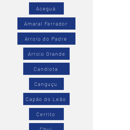
Aceguá
Amaral Ferrador
Arroio do Padre
Arroio Grande
Candiota
Canguçu
Capão do Leão
Cerrito
Chuí