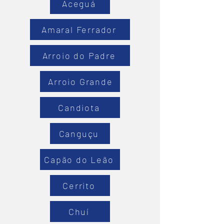
Aceguá
Amaral Ferrador
Arroio do Padre
Arroio Grande
Candiota
Canguçu
Capão do Leão
Cerrito
Chuí