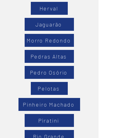
Herval
Jaguarão
Morro Redondo
Pedras Altas
Pedro Osório
Pelotas
Pinheiro Machado
Pìratini
Rio Grande