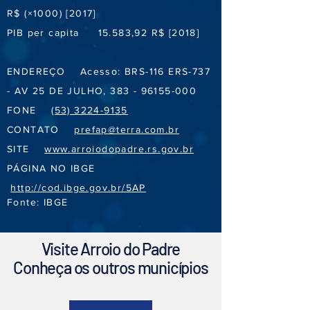
R$ (×1000) [2017]
PIB per capita 15.583,92 R$ [2018]
ENDEREÇO Acesso: BRS-116 ERS-737
- AV 25 DE JULHO,
383 - 96155-000
FONE
(53) 3224-9135
CONTATO
prefap@terra.com.br
SITE
www.arroiodopadre.rs.gov.br
PÁGINA NO IBGE
http://cod.ibge.gov.br/5AP
Fonte: IBGE
Visite Arroio do Padre
Conheça os outros municípios