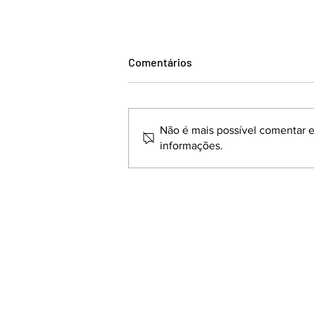
Comentários
Não é mais possível comentar es
informações.
CONSTRUÇÃO CIVIL
MOVIMENTA R$ 667 MILHÕES
E REFORÇA PROTAGONISMO
NA ECONOMIA REGIONAL.
Rua Andrade Neves, 2077 - 6
Centro - Pelotas - Rio Grande 
Cep: 96020-080