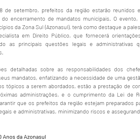
 18 de setembro, prefeitos da região estarão reunidos 
s do encerramento de mandatos municipais. O evento, o
ípios da Zona Sul (Azonasul), terá como destaque a pales
ecialista em Direito Público, que fornecerá orientaçõe
do as principais questões legais e administrativas 
s.
ções detalhadas sobre as responsabilidades dos chefe
 seus mandatos, enfatizando a necessidade de uma gestã
os tópicos a serem abordados, estão a prestação de cont
óximas administrações, e o cumprimento da Lei de Re
 garantir que os prefeitos da região estejam preparados p
legais e administrativas, minimizando riscos e assegurand
 Anos da Azonasul