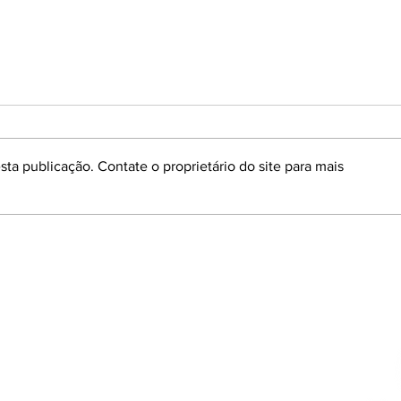
ta publicação. Contate o proprietário do site para mais
AZONASUL PROPÕE MOÇÃO
ANTT
DE APOIO À SECURITIZAÇÃO
ADIA
DAS DÍVIDAS RURAIS.
º Andar
do Sul - Brasil