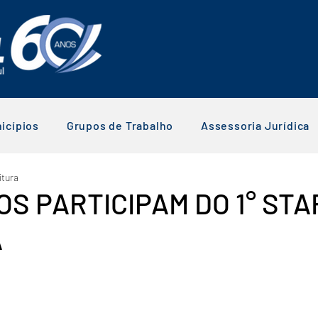
icípios
Grupos de Trabalho
Assessoria Jurídica
itura
OS PARTICIPAM DO 1° STA
A