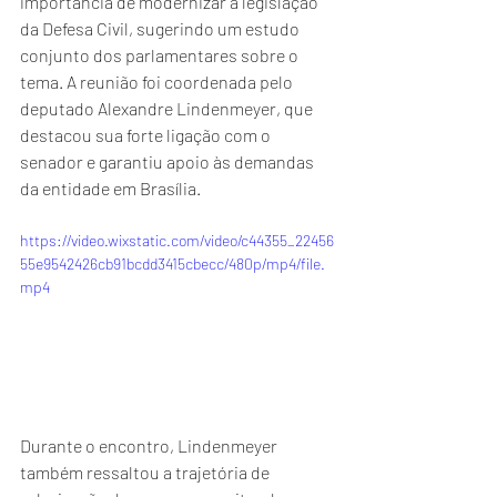
importância de modernizar a legislação 
da Defesa Civil, sugerindo um estudo 
conjunto dos parlamentares sobre o 
tema. A reunião foi coordenada pelo 
deputado Alexandre Lindenmeyer, que 
destacou sua forte ligação com o 
senador e garantiu apoio às demandas 
da entidade em Brasília.
https://video.wixstatic.com/video/c44355_22456
55e9542426cb91bcdd3415cbecc/480p/mp4/file.
mp4
Durante o encontro, Lindenmeyer 
também ressaltou a trajetória de 