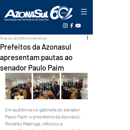
15 de out. de 2025
1 min de leitura
Prefeitos da Azonasul
apresentam pautas ao
senador Paulo Paim
Em audiência no gabinete do senador 
Paulo Paim, o presidente da Azonasul, 
Ronaldo Madruga, reforçou a 