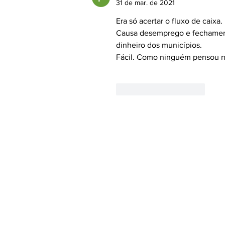
31 de mar. de 2021
NA ECONOMIA REGIONAL.
Era só acertar o fluxo de caixa.
Causa desemprego e fechamento
dinheiro dos municípios.
Fácil. Como ninguém pensou ni
Curtir
Responder
Rua Andrade Neves, 2077 - 6
Centro - Pelotas - Rio Grande 
Cep: 96020-080
Fone/Fax:
(53) 3272.3842
Email:
azonasul@terra.com.b