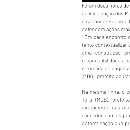
Foram duas horas de 
da Associação dos Mu
governador Eduardo Le
defendem ações mais 
“ Em cada encontro q
tento contextualizar
uma construção pré
responsabilidades p
retomada da cogestão
(MDB), prefeito de C
Na mesma linha, o c
Telis (MDB), prefei
diretamente nas adm
causados com os praz
determinação que pre