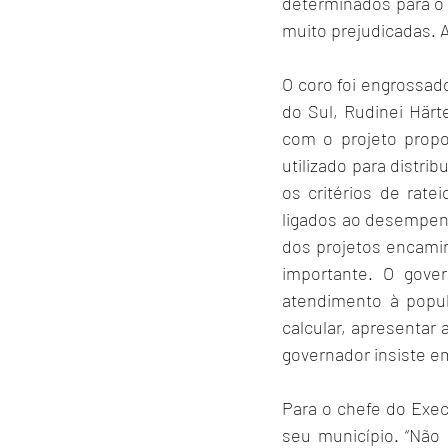
determinados para o 
muito prejudicadas.
O coro foi engrossad
do Sul, Rudinei Härte
com o projeto propos
utilizado para distri
os critérios de ratei
ligados ao desempenho
dos projetos encamin
importante. O gove
atendimento à popul
calcular, apresenta
governador insiste e
Para o chefe do Execu
seu município. “Não