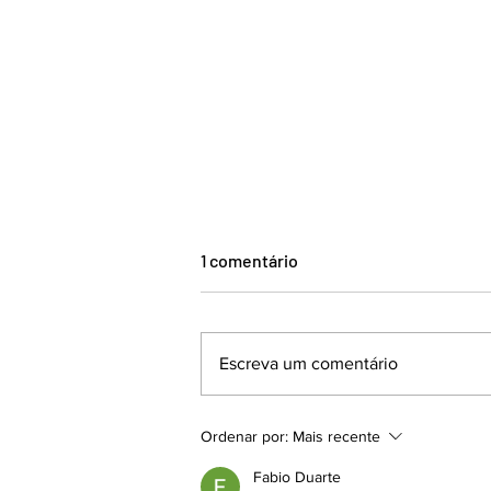
1 comentário
Escreva um comentário
CONSTRUÇÃO CIVIL
Ordenar por:
Mais recente
MOVIMENTA R$ 667 MILHÕES
E REFORÇA PROTAGONISMO
Fabio Duarte