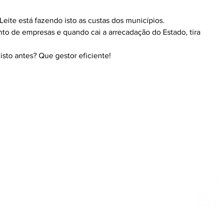
 Leite está fazendo isto as custas dos municípios.
 de empresas e quando cai a arrecadação do Estado, tira 
sto antes? Que gestor eficiente!
º Andar
do Sul - Brasil
r