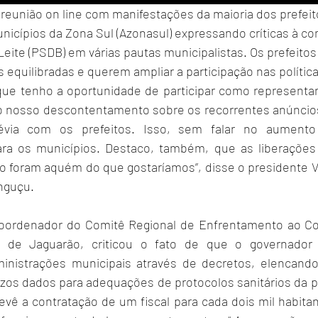
reunião on line com manifestações da maioria dos prefeit
nicípios da Zona Sul (Azonasul) expressando críticas à co
ite (PSDB) em várias pautas municipalistas. Os prefeitos 
equilibradas e querem ampliar a participação nas polític
ue tenho a oportunidade de participar como representan
 o nosso descontentamento sobre os recorrentes anúncio
via com os prefeitos. Isso, sem falar no aumento 
ara os municípios. Destaco, também, que as liberações 
 foram aquém do que gostaríamos”, disse o presidente Vi
anguçu.
oordenador do Comitê Regional de Enfrentamento ao Coro
to de Jaguarão, criticou o fato de que o governador e
inistrações municipais através de decretos, elencando 
os dados para adequações de protocolos sanitários da p
vê a contratação de um fiscal para cada dois mil habitant