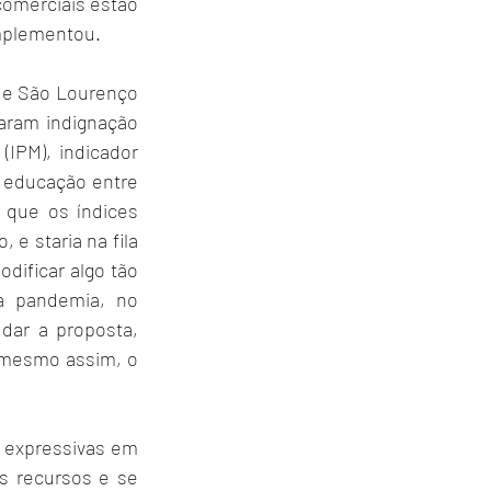
omerciais estão 
omplementou.
de São Lourenço 
taram indignação 
IPM), indicador 
a educação entre 
a que os índices 
e staria na fila 
ificar algo tão 
 pandemia, no 
ar a proposta, 
 mesmo assim, o 
m expressivas em 
 recursos e se 