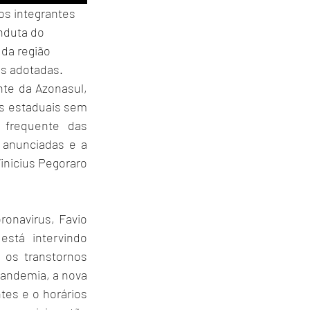
os integrantes 
nduta do 
da região 
as adotadas.
te da Azonasul, 
s estaduais sem 
frequente das 
anunciadas e a 
nicius Pegoraro 
navirus, Favio 
stá intervindo 
os transtornos 
andemia, a nova 
es e o horários 