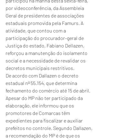
participou na manhã desta sexta-feira, 
por videoconferência, da Assembleia 
Geral de presidentes de associações 
estaduais promovida pela Famurs. A 
atividade, que contou com a 
participação do procurador-geral de 
Justiça do estado, Fabiano Dellazen, 
reforçou a manutenção do isolamento 
social e a necessidade de revalidar os 
decretos municipais restritivos.  
De acordo com Dallazen o decreto 
estadual nº 55.154, que determina 
fechamento do comércio até 15 de abril. 
Apesar do MP não ter participado da 
elaboração, ele informou que os 
promotores de Comarcas têm 
expedientes para fiscalizar e auxiliar 
prefeitos no controle. Segundo Dallazen, 
a recomendação do MP é de que os 