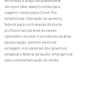
entre eles o prazo da quarentena; 
serviços take-away (comida para 
viagem); testes para Covid-19 e 
estatísticas; liberação do governo 
federal para contratação direta de 
profissionais da área da saúde; 
calendário escolar e servidores da área 
da educação; período eleitoral; 
estiagem; e programas dos governos 
estadual e federal de auxílio emergencial 
para complementação de renda.
REGIÃO
 – O presidente da Azonasul 
anunciou que os prefeitos da região 
estão cientes da importância das 
medidas de segurança e pela 
continuidade das medidas restritivas. 
Ele informou que a pauta sera discutida 
nesta segunda-feira, em nova reunião da 