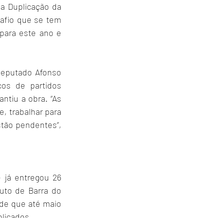
a Duplicação da 
safio que se tem 
para este ano e 
deputado Afonso 
os de partidos 
ntiu a obra. “As 
 trabalhar para 
stão pendentes”, 
já entregou 26 
uto de Barra do 
de que até maio 
plicados.