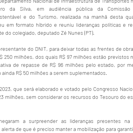
epartamento Nacional de Infraestrutura de Transportes n
eiro da Silva, em audiência pública da Comissão
tentável e do Turismo, realizada na manhã desta quarta
u em formato híbrido e reuniu lideranças políticas e reg
nte do colegiado, deputado Zé Nunes (PT).
resentante do DNIT, para deixar todas as frentes de obras
$ 250 milhões, dos quais R$ 97 milhões estão previstos 
ativa de repasse de R$ 96 milhões pelo estado, por me
m ainda R$ 50 milhões a serem suplementados.
023, que será elaborado e votado pelo Congresso Nacion
323 milhões, sem considerar os recursos do Tesouro do est
egaram a surpreender as lideranças presentes na a
alerta de que é preciso manter a mobilização para garanti