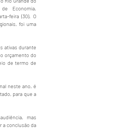
o Rio Grande do 
 de Economia, 
-feira (30). O 
ionais, foi uma 
 ativas durante 
no orçamento do 
io de termo de 
al neste ano, é 
ado, para que a 
udiência, mas 
r a conclusão da 