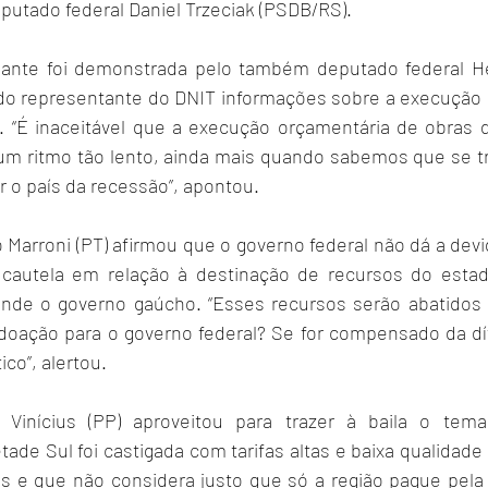
putado federal Daniel Trzeciak (PSDB/RS).
nte foi demonstrada pelo também deputado federal He
do representante do DNIT informações sobre a execução 
. “É inaceitável que a execução orçamentária de obras de
um ritmo tão lento, ainda mais quando sabemos que se tr
r o país da recessão”, apontou.
Marroni (PT) afirmou que o governo federal não dá a devid
autela em relação à destinação de recursos do estado
ende o governo gaúcho. “Esses recursos serão abatidos 
oação para o governo federal? Se for compensado da dív
co”, alertou.
Vinícius (PP) aproveitou para trazer à baila o tema
ade Sul foi castigada com tarifas altas e baixa qualidade
s e que não considera justo que só a região pague pela