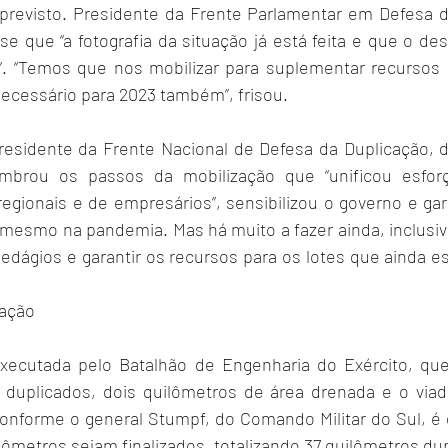
previsto. Presidente da Frente Parlamentar em Defesa d
e que “a fotografia da situação já está feita e que o de
”. “Temos que nos mobilizar para suplementar recursos 
necessário para 2023 também”, frisou.
residente da Frente Nacional de Defesa da Duplicação, 
mbrou os passos da mobilização que “unificou esforç
 regionais e de empresários”, sensibilizou o governo e gara
esmo na pandemia. Mas há muito a fazer ainda, inclusive,
edágios e garantir os recursos para os lotes que ainda e
cação
ecutada pelo Batalhão de Engenharia do Exército, que 
 duplicados, dois quilômetros de área drenada e o viad
 conforme o general Stumpf, do Comando Militar do Sul, é 
lômetros sejam finalizados, totalizando 37 quilômetros du