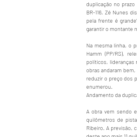
duplicação no prazo 
BR-116, Zé Nunes diss
pela frente é grande
garantir o montante 
Na mesma linha, o p
Hamm (PP/RS), rele
políticos, lideranças
obras andaram bem, m
reduzir o preço dos p
enumerou.
Andamento da dupli
A obra vem sendo ex
quilômetros de pista
Ribeiro. A previsão,
deste ano mais 11 qui