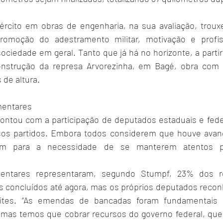
ército em obras de engenharia, na sua avaliação, troux
romoção do adestramento militar, motivação e profiss
sociedade em geral. Tanto que já há no horizonte, a partir
nstrução da represa Arvorezinha, em Bagé, obra com 
 de altura.
mentares
contou com a participação de deputados estaduais e federa
sos partidos. Embora todos considerem que houve avanç
tam para a necessidade de se manterem atentos p
entares representaram, segundo Stumpf, 23% dos re
s concluídos até agora, mas os próprios deputados reco
tes. “As emendas de bancadas foram fundamentais pa
 mas temos que cobrar recursos do governo federal, que