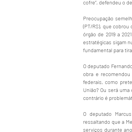
cofre”, defendeu o de
Preocupação semelha
(PT/RS), que cobrou 
órgão de 2019 a 2021
estratégicas sigam n
fundamental para tira
O deputado Fernando 
obra e recomendou c
federais, como pret
União? Ou será uma d
contrário é problemáti
O deputado Marcus 
ressaltando que a Met
serviços durante ano