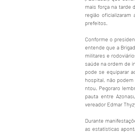
mais força na tarde
região oficializara
prefeitos.
Conforme o president
entende que a Brigada
militares e rodoviári
saúde na ordem de imu
pode se equiparar ao
hospital, não podem p
ntou. Pegoraro lembr
pauta entre Azonasu
vereador Edmar Thyzy
Durante manifestaçõ
as estatísticas apon