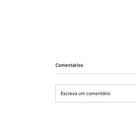
Comentários
Escreva um comentário
AZONASUL PROPÕE MOÇÃO
DE APOIO À SECURITIZAÇÃO
DAS DÍVIDAS RURAIS.