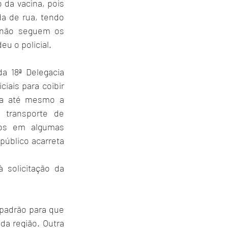
da vacina, pois 
a de rua, tendo 
não seguem os 
u o policial.
a 18ª Delegacia 
iais para coibir 
 a até mesmo a 
 transporte de 
tos em algumas 
público acarreta 
solicitação da 
padrão para que 
a região. Outra 