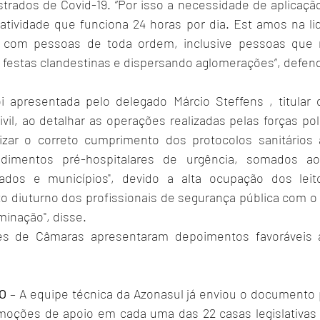
trados de Covid-19. “Por isso a necessidade de aplicação 
ividade que funciona 24 horas por dia. Est amos na lid
 com pessoas de toda ordem, inclusive pessoas que 
 festas clandestinas e dispersando aglomerações”, defende
 apresentada pelo delegado Márcio Steffens , titular d
ivil, ao detalhar as operações realizadas pelas forças polic
lizar o correto cumprimento dos protocolos sanitários
edimentos pré-hospitalares de urgência, somados ao
ados e municípios", devido a alta ocupação dos lei
to diuturno dos profissionais de segurança pública com o 
minação", disse.
s de Câmaras apresentaram depoimentos favoráveis à 
O
 – A equipe técnica da Azonasul já enviou o documento 
moções de apoio em cada uma das 22 casas legislativas d