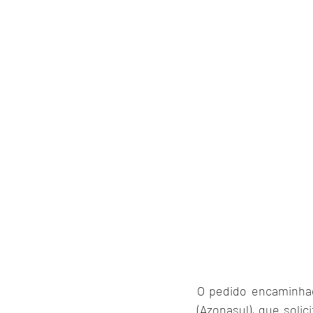
O pedido encaminhad
(Azonasul), que soli