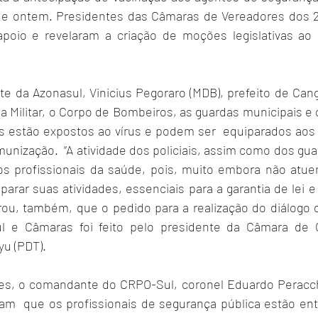
 de ontem. Presidentes das Câmaras de Vereadores dos 2
m apoio e revelaram a criação de moções legislativas a
e da Azonasul, Vinicius Pegoraro (MDB), prefeito de Cang
 Militar, o Corpo de Bombeiros, as guardas municipais e os 
os estão expostos ao vírus e podem ser  equiparados aos 
nização.  “A atividade dos policiais, assim como dos gua
s profissionais da saúde, pois, muito embora não atuem
arar suas atividades, essenciais para a garantia de lei 
ou, também, que o pedido para a realização do diálogo d
l e Câmaras foi feito pelo presidente da Câmara de 
u (PDT).
es, o comandante do CRPO-Sul, coronel Eduardo Peracchi
tam  que os profissionais de segurança pública estão entr