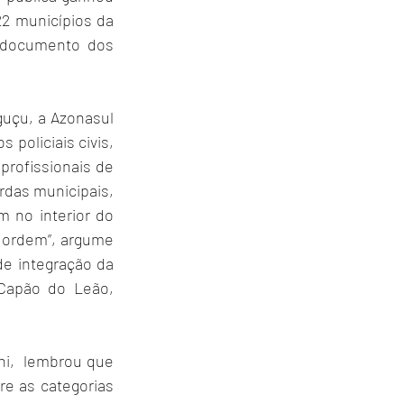
2 municípios da 
o documento dos 
uçu, a Azonasul 
policiais civis, 
profissionais de 
rdas municipais, 
 no interior do 
e ordem”, argume 
e integração da 
Capão do Leão, 
,  lembrou que 
e as categorias 