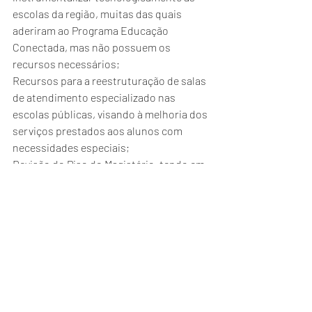
escolas da região, muitas das quais 
aderiram ao Programa Educação 
Conectada, mas não possuem os 
recursos necessários;
Recursos para a reestruturação de salas 
de atendimento especializado nas 
escolas públicas, visando à melhoria dos 
serviços prestados aos alunos com 
necessidades especiais;
Revisão do Piso do Magistério, tendo em 
vista a impossibilidade de pagamento.
AZONASUL
Prefeitos
Brasília
Pautas da Zona Sul
Notícias