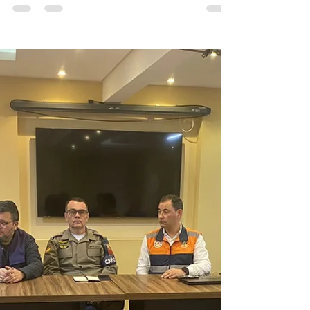
19 de set. de 2023
1 min de leitura
Troféu Ícone do Municipalismo
no Basil é entregue durante
reunião dos prefeitos
Na tarde desta segunda-feira, dia 18, durante a
reunião dos prefeitos em Piratini, a Associação dos
Municípios da Região Sul realizou a...