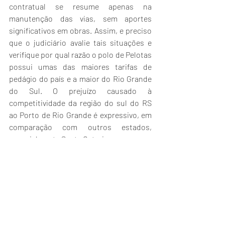
contratual se resume apenas na 
manutenção das vias, sem aportes 
significativos em obras. Assim, e preciso 
que o judiciário avalie tais situações e 
verifique por qual razão o polo de Pelotas 
possui umas das maiores tarifas de 
pedágio do país e a maior do Rio Grande 
do Sul. O prejuízo causado à 
competitividade da região do sul do RS 
ao Porto de Rio Grande é expressivo, em 
comparação com outros estados, 
especialmente Santa Catarina. 
INGRESSO
 - O prefeito de Aceguá, Marcus 
Vinícius Godoy de Aguiar (PSDB), 
confirmou o ingresso de seu município 
como associado da Azonasul. A partir de 
agora, a Associação passa a ter 23 
prefeituras. “Reconheço o trabalho dessa 