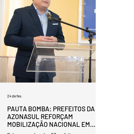
(MDB), para presidir a entidade na gestão
2026/2027. A chapa única foi aprovada de
forma consensual pelos prefeitos presentes,
consolidando um ambiente de unidade
regional. Ao assumir o comando da
associação, Selayaran destacou que dará
continuidade aos projetos e ações c
24 de fev.
PAUTA BOMBA: PREFEITOS DA
AZONASUL REFORÇAM
MOBILIZAÇÃO NACIONAL EM
BRASÍLIA