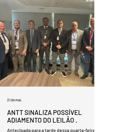
enfrentam dificuldades financeiras
agravadas pelos eventos climáticos dos
últimos anos. Durante a reunião ordinária da
entidade, que será realizada na próxima
sexta-feira (26), em Herval, os prefeitos dos
23 municípios integrantes da associação
deverão analisar e assinar uma moção de
apoio à securitização das dívidas rurais. A
iniciativa foi proposta pelo
21 de mai.
ANTT SINALIZA POSSÍVEL
ADIAMENTO DO LEILÃO .
Antecipada para a tarde dessa quarta-feira, a