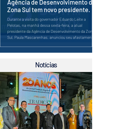
Agência de Desenvolvimento da
Zona Sul tem novo presidente.
Durante a visita do governador Eduardo Leite a
Pelotas, na manhã dessa sexta-feira, a atual
presidente da Agência de Desenvolvimento da Zona
Sul, Paula Mascarenhas, anunciou seu afastamento
do cargo, em razão do período pré-eleitoral,
convidando o secretário executivo da Associação dos
Municípios da Zona Sul (Azonasul), Henrique Feijó,
para coordenar os trabalhos da organização. A
Notícias
transição ocorreu simultaneamente e deve marcar o
início de uma nova etapa de sua trajetória d