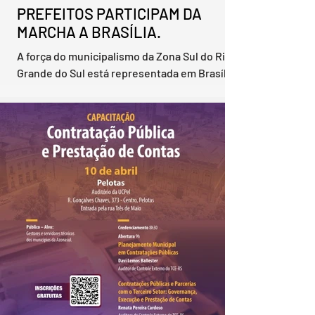
PREFEITOS PARTICIPAM DA
MARCHA A BRASÍLIA.
A força do municipalismo da Zona Sul do Rio
Grande do Sul está representada em Brasília
nesta semana. A região participa da XXVII
Marcha a Brasília em Defesa dos Municípios
com uma comitiva formada por 15 prefeitos da
Associação dos Municípios da Zona Sul
(Azonasul), além de equipes técnicas e
assessores, acompanhando uma extensa
programação de debates, articulações
políticas e audiências institucionais na
Capital Federal. Promovida pela
Confederação Nacional de Municípios (C