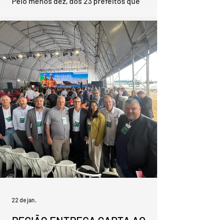
Pelo menos dez, dos 23 prefeitos que
integram a Associação dos Municípios da
Zona Sul (Azonasul) estarão em Brasília, a
partir dessa terça-feira, para participar da
mobilização convocada pela Confederação
Nacional de Municípios (CNM), que busca
barrar no Congresso Nacional propostas
consideradas prejudiciais aos cofres públicos
locais. A participação do grupo será
coordenada pelo presidente da entidade,
Ronaldo Madruga, prefeito de Pinheiro
Machado. A mobilização ocorre em um
22 de jan.