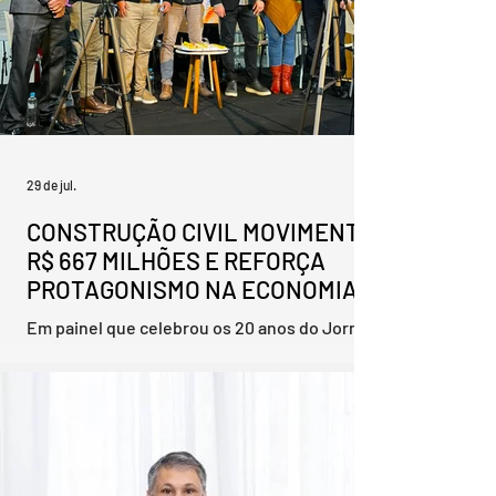
29 de jul.
CONSTRUÇÃO CIVIL MOVIMENTA
R$ 667 MILHÕES E REFORÇA
PROTAGONISMO NA ECONOMIA
REGIONAL.
Em painel que celebrou os 20 anos do Jornal
Tradição, presidente do Sinduscon/Pelotas
apresentou indicadores do setor e abriu
diálogo para projetos habitacionais com
municípios da Zona Sul. A construção civil
responde hoje por um dos principais motores
da economia de Pelotas. O setor movimenta