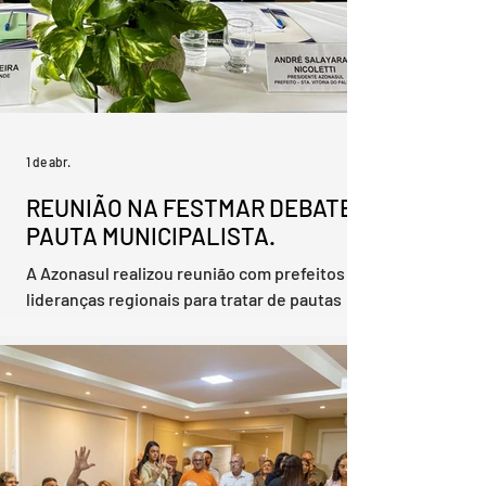
1 de abr.
REUNIÃO NA FESTMAR DEBATE
PAUTA MUNICIPALISTA.
A Azonasul realizou reunião com prefeitos e
lideranças regionais para tratar de pautas
institucionais e estratégicas que impactam
os 23 municípios da região sul do Estado. O
encontro reuniu representantes do poder
público, órgãos de controle e entidades
parceiras. A abertura contou com a
manifestação do presidente André Selayaran
Nicoletti, seguida das boas-vindas da prefeita