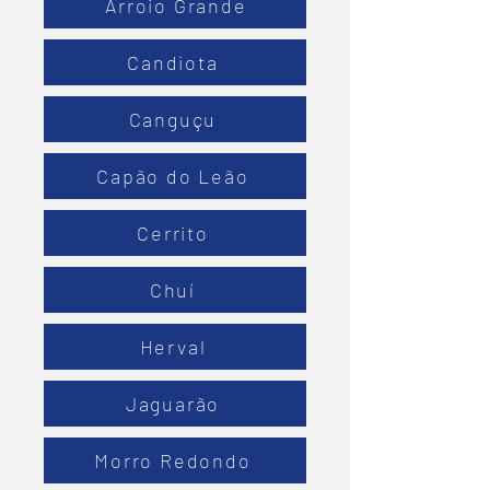
Arroio Grande
Candiota
Canguçu
Capão do Leão
Cerrito
Chuí
Herval
Jaguarão
Morro Redondo