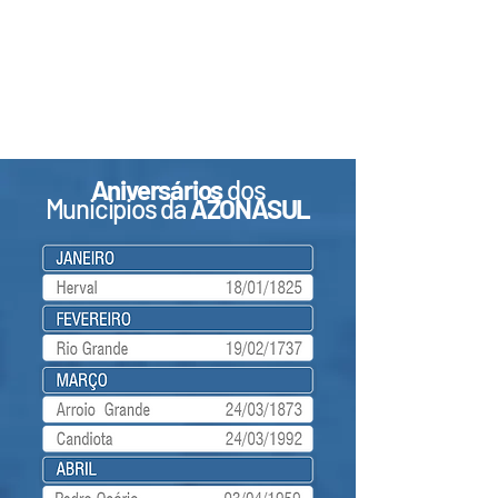
Aniversários
dos
Municipios da
AZONASUL