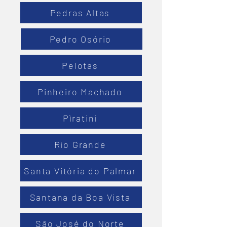
Pedras Altas
Pedro Osório
Pelotas
Pinheiro Machado
Pìratini
Rio Grande
Santa Vitória do Palmar
Santana da Boa Vista
São José do Norte