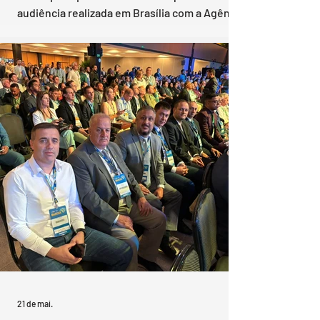
audiência realizada em Brasília com a Agência
Nacional de Transportes Terrestres (ANTT) e
a comitiva de prefeitos da Associaçào dos
Municípios da zona Sul (Azonasul) trouxe uma
nova sinalização: o leilão da concessão da
Rota Portuária do Sul, previsto inicialmente
para ocorrer ainda neste ano, poderá ser
adiado para 2027. A reunião foi liderada pelo
presidente da Azonasul, André Selarayán
Nicoletti, prefeito de Santa Vitória do
21 de mai.