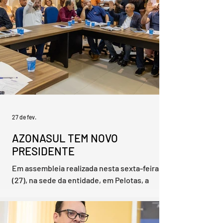
anfitriã, Darlene Pereira. Na sequência, foram
registradas presenças institucionais, entre
elas a del
27 de fev.
AZONASUL TEM NOVO
PRESIDENTE
Em assembleia realizada nesta sexta-feira
(27), na sede da entidade, em Pelotas, a
Associação dos Municípios da Zona Sul
(Azonasul) elegeu por aclamação o prefeito
de Santa Vitória do Palmar, André Selayaran