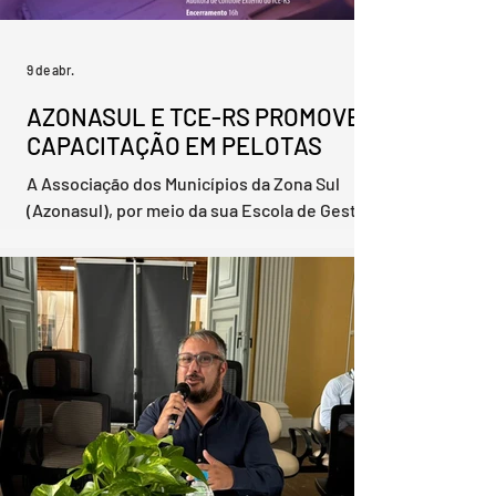
9 de abr.
AZONASUL E TCE-RS PROMOVEM
CAPACITAÇÃO EM PELOTAS
A Associação dos Municípios da Zona Sul
(Azonasul), por meio da sua Escola de Gestão
Pública, em parceria com o Tribunal de Contas
do Estado do Rio Grande do Sul (TCE-RS),
promove nesta sexta-feira, 10 de abril, em
Pelotas, no auditório Dom Antonio Zattera, da
Universidade Católica de Pelotas (UCPel),
curso voltado à qualificação de servidores
públicos na área de contratação pública e
prestação de contas. A iniciativa reúne mais
de 200 servidores dos 23 municípios que
integra